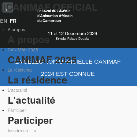
CANIMAF OFFICIAL
Festival du Cinéma
d’Animation Africain
EN
FR
du Cameroun
A propos
11 et 12 Decembre 2026
A propos
Krystal Palace Douala
CANIMAF 2025
CANIMAF 2025
LA SÉLECTION OFFICIELLE CANIMAF
La résidence
2024 EST CONNUE
La résidence
L'actualité
L'actualité
Participer
Participer
Inscrire un film