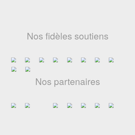
La Côte d’Ivoire franchit une nouvelle étape dans le
développement de l’animation africaine avec l’annonce de la
première édition du Marché africain du film d’animation
(MAFA), prévue en novembre 20...
Nos fidèles soutiens
18-05-2026
A jamais dans nos mémoires
Le Festival du Cinéma d’Animation Africain du Cameroun
Nos partenaires
(CANIMAF) a appris avec une profonde tristesse le décès de
l’illustre Bassek Ba Kobhio, figure majeure du cinéma africain et
artisan infatiga...
13-05-2026