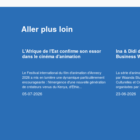
Aller plus loin
L'Afrique de l'Est confirme son essor
Ina & Didi 
dans le cinéma d'animation
Business 
Le Festival international du film d'animation d'Annecy
La série d’anim
2026 a mis en lumière une dynamique particulièrement
par Waanda Stud
encourageante : l'émergence d'une nouvelle génération
Culturelles et 
de créateurs venus du Kenya, d'Éthio...
organisées par l
05-07-2026
23-06-2026