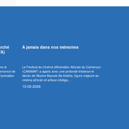
arché
A jamais dans nos mémoires
FA)
ns le
Le Festival du Cinéma d’Animation Africain du Cameroun
’annonce de
(CANIMAF) a appris avec une profonde tristesse le
d’animation
décès de l’illustre Bassek Ba Kobhio, figure majeure du
cinéma africain et artisan infatiga...
13-05-2026