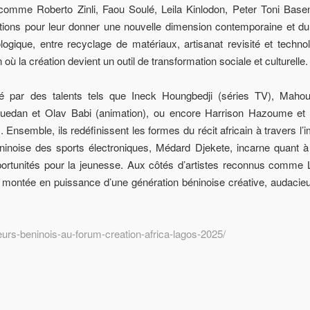
omme Roberto Zinli, Faou Soulé, Leila Kinlodon, Peter Toni Basen
ions pour leur donner une nouvelle dimension contemporaine et du
logique, entre recyclage de matériaux, artisanat revisité et techno
où la création devient un outil de transformation sociale et culturelle.
té par des talents tels que Ineck Houngbedji (séries TV), Mahout
 Houedan et Olav Babi (animation), ou encore Harrison Hazoume et
. Ensemble, ils redéfinissent les formes du récit africain à travers l’
Prev
Next
ninoise des sports électroniques, Médard Djekete, incarne quant à 
pportunités pour la jeunesse. Aux côtés d’artistes reconnus comme 
la montée en puissance d’une génération béninoise créative, audacie
eurs-beninois-au-forum-creation-africa-lagos-2025/