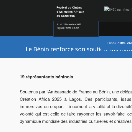
Festival du Cinéma
d’Animation Africain
du Cameroun
11 et 12 Decembre 2026
Krystal Palace Douala
PROGRAMME 202
Le Bénin renforce son soutien aux indus
19 réprésantants béninois
Soutenus par l’Ambassade de France au Bénin, une délégat
Création Africa 2025 à Lagos. Ces participants, issus
immersives ou e-sport – incarnent la vitalité et la diver
volonté qui est celle de faire rayonner les savoir-faire lo
dynamique mondiale des industries culturelles et créatives