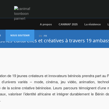
A propos
CANIMAF 2025
La résidence
L
5
NOUS SOUTENIR
EN
FR
tries culturelles et créatives à travers 19 amba
ion de 19 jeunes créateurs et innovateurs béninois prendra part au
 d’univers variés – mode, cinéma, jeu vidéo, animation, technol
sité de la scène créative béninoise. Leurs parcours témoignent d’un
caux, valoriser l’identité africaine et intégrer durablement le Bénin d
.