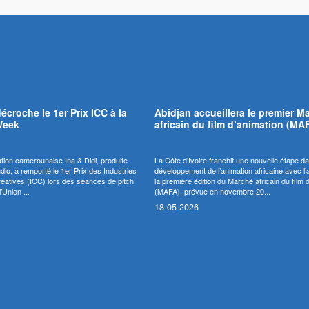
décroche le 1er Prix ICC à la
Abidjan accueillera le premier M
Week
africain du film d’animation (MA
ation camerounaise Ina & Didi, produite
La Côte d’Ivoire franchit une nouvelle étape da
io, a remporté le 1er Prix des Industries
développement de l’animation africaine avec l
Créatives (ICC) lors des séances de pitch
la première édition du Marché africain du film 
’Union ...
(MAFA), prévue en novembre 20...
18-05-2026