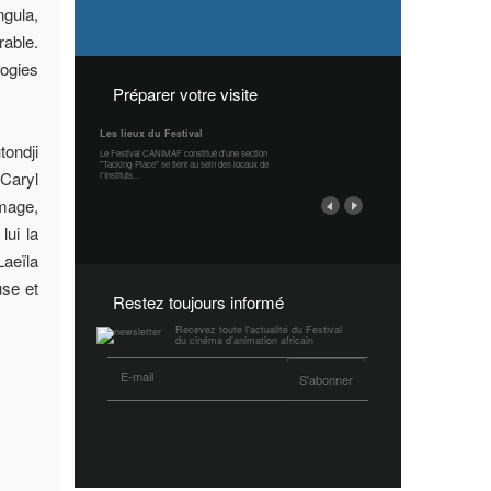
gula,
rable.
logies
Préparer votre visite
Les lieux du Festival
ondji
Le Festival CANIMAF constitué d'une section
"Tacking-Place" se tient au sein des locaux de
 Caryl
l'Instituts...
image,
lui la
Laeïla
use et
Restez toujours informé
Recevez toute l'actualité du Festival
du cinéma d’animation africain