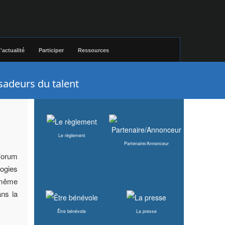
'actualité
Participer
Ressources
ssadeurs du talent
Le règlement
Partenaire/Annonceur
 Forum
ogies
e même
ans la
Être bénévole
La presse