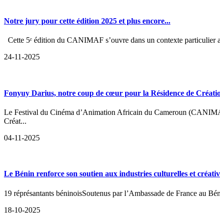
Notre jury pour cette édition 2025 et plus encore...
Cette 5ᵉ édition du CANIMAF s’ouvre dans un contexte particulier au C
24-11-2025
Fonyuy Darius, notre coup de cœur pour la Résidence de Cré
Le Festival du Cinéma d’Animation Africain du Cameroun (CANIMAF) e
Créat...
04-11-2025
Le Bénin renforce son soutien aux industries culturelles et créa
19 réprésantants béninoisSoutenus par l’Ambassade de France au Bénin
18-10-2025