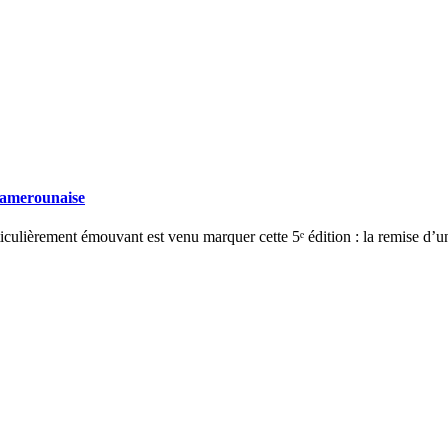
 camerounaise
èrement émouvant est venu marquer cette 5ᵉ édition : la remise d’un P