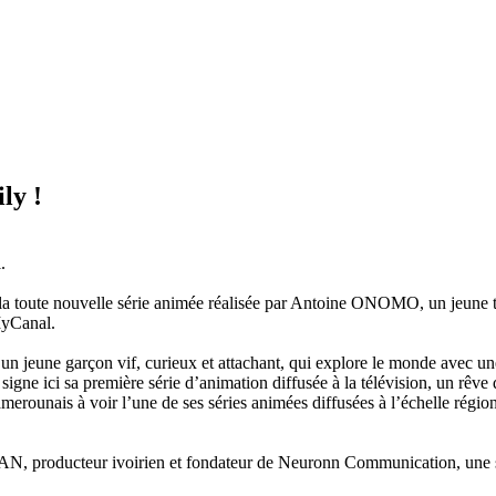
ly !
.
 la toute nouvelle série animée réalisée par Antoine ONOMO, un jeune t
MyCanal.
n jeune garçon vif, curieux et attachant, qui explore le monde avec une
igne ici sa première série d’animation diffusée à la télévision, un rêve
unais à voir l’une de ses séries animées diffusées à l’échelle régiona
AN, producteur ivoirien et fondateur de Neuronn Communication, une soc