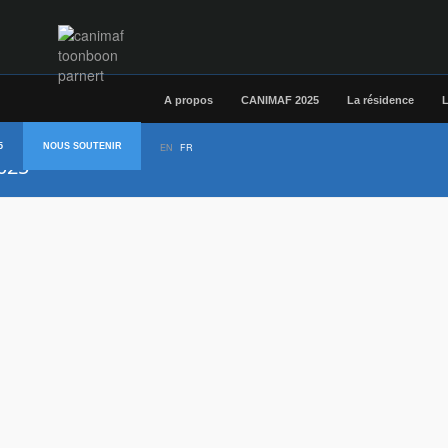
A propos
CANIMAF 2025
La résidence
L
5
NOUS SOUTENIR
EN
FR
2025