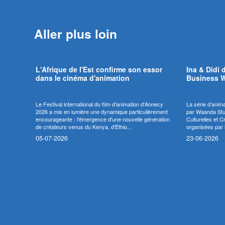
Aller plus loin
L'Afrique de l'Est confirme son essor
Ina & Didi 
dans le cinéma d'animation
Business 
Le Festival international du film d'animation d'Annecy
La série d’anim
2026 a mis en lumière une dynamique particulièrement
par Waanda Stud
encourageante : l'émergence d'une nouvelle génération
Culturelles et 
de créateurs venus du Kenya, d'Éthio...
organisées par l
05-07-2026
23-06-2026