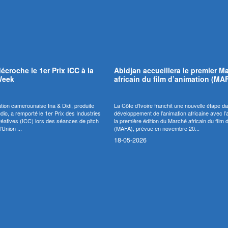
décroche le 1er Prix ICC à la
Abidjan accueillera le premier M
Week
africain du film d’animation (MA
ation camerounaise Ina & Didi, produite
La Côte d’Ivoire franchit une nouvelle étape da
io, a remporté le 1er Prix des Industries
développement de l’animation africaine avec l
Créatives (ICC) lors des séances de pitch
la première édition du Marché africain du film 
’Union ...
(MAFA), prévue en novembre 20...
18-05-2026