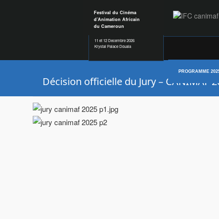
Festival du Cinéma
d’Animation Africain
du Cameroun
11 et 12 Decembre 2026
Krystal Palace Douala
PROGRAMME 202
Décision officielle du Jury – CANIMAF 