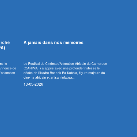
arché
A jamais dans nos mémoires
FA)
ns le
Le Festival du Cinéma d’Animation Africain du Cameroun
’annonce de
(CANIMAF) a appris avec une profonde tristesse le
d’animation
décès de l’illustre Bassek Ba Kobhio, figure majeure du
cinéma africain et artisan infatiga...
13-05-2026