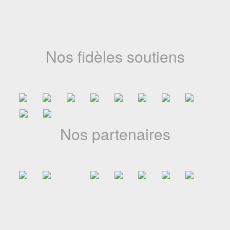
La Côte d’Ivoire franchit une nouvelle étape dans le
développement de l’animation africaine avec l’annonce de la
première édition du Marché africain du film d’animation
(MAFA), prévue en novembre 20...
Nos fidèles soutiens
18-05-2026
A jamais dans nos mémoires
Le Festival du Cinéma d’Animation Africain du Cameroun
Nos partenaires
(CANIMAF) a appris avec une profonde tristesse le décès de
l’illustre Bassek Ba Kobhio, figure majeure du cinéma africain et
artisan infatiga...
13-05-2026