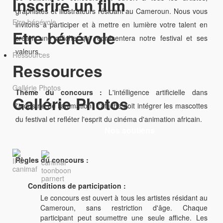
Inscrire un film
graphistes et illustrateurs résidant au Cameroun. Nous vous
Etre bénévole
invitons à participer et à mettre en lumière votre talent en
Etre bénévole
créant une affiche qui représentera notre festival et ses
valeurs.
Ressources
Ressources
Gallérie Photos
Thème du concours :
L'intélligence artificielle dans
Gallérie Photos
l'industrie de l'animation. l''affiche doit intégrer les mascottes
du festival et refléter l'esprit du cinéma d'animation africain.
Nos soutiens
Règles du concours :
Conditions de participation :
Le concours est ouvert à tous les artistes résidant au
Cameroun, sans restriction d'âge.
Chaque
participant peut soumettre une seule affiche.
Les