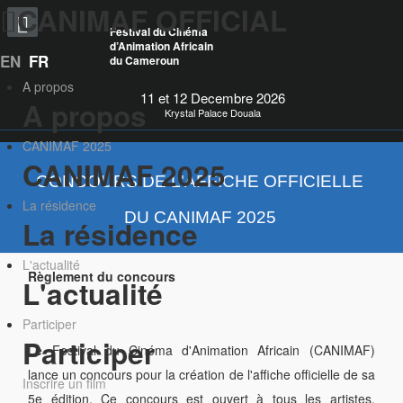
CANIMAF OFFICIAL
Festival du Cinéma
d’Animation Africain
EN
FR
du Cameroun
A propos
11 et 12 Decembre 2026
A propos
Krystal Palace Douala
CANIMAF 2025
CANIMAF 2025
CONCOURS DE L'AFFICHE OFFICIELLE
La résidence
DU CANIMAF 2025
La résidence
L'actualité
Règlement du concours
L'actualité
Participer
Participer
Le Festival du Cinéma d'Animation Africain (CANIMAF)
lance un concours pour la création de l'affiche officielle de sa
Inscrire un film
5e édition. Ce concours est ouvert à tous les artistes,