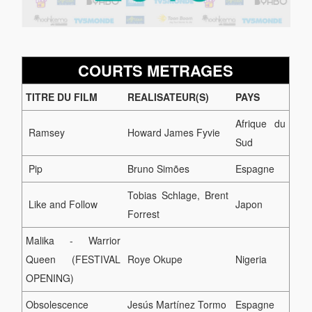
COURTS METRAGES
TITRE DU FILM
REALISATEUR(S)
PAYS
Afrique du
Ramsey
Howard James Fyvie
Sud
Pip
Bruno Simões
Espagne
Tobias Schlage, Brent
Like and Follow
Japon
Forrest
Malika - Warrior
Queen (FESTIVAL
Roye Okupe
Nigeria
OPENING)
Obsolescence
Jesús Martínez Tormo
Espagne