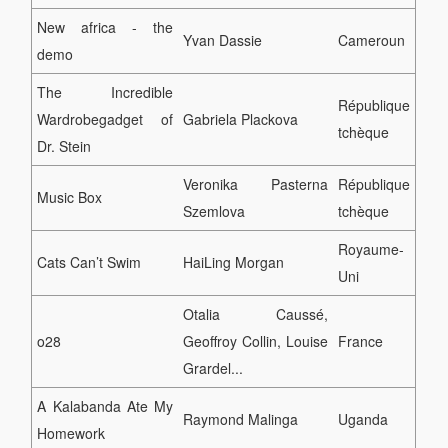
New africa - the
Yvan Dassie
Cameroun
demo
The Incredible
République
Wardrobegadget of
Gabriela Plackova
tchèque
Dr. Stein
Veronika Pasterna
République
Music Box
Szemlova
tchèque
Royaume-
Cats Can’t Swim
HaiLing Morgan
Uni
Otalia Caussé,
o28
Geoffroy Collin, Louise
France
Grardel...
A Kalabanda Ate My
Raymond Malinga
Uganda
Homework