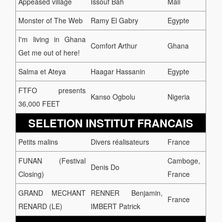
Appeased village
Issouf Bah
Mali
Monster of The Web
Ramy El Gabry
Egypte
I'm living in Ghana
Comfort Arthur
Ghana
Get me out of here!
Salma et Ateya
Haagar Hassanin
Egypte
FTFO presents
Kanso Ogbolu
Nigeria
36,000 FEET
SELETION INSTITUT FRANCAIS
Petits malins
Divers réalisateurs
France
FUNAN (Festival
Camboge,
Denis Do
Closing)
France
GRAND MECHANT
RENNER Benjamin,
France
RENARD (LE)
IMBERT Patrick