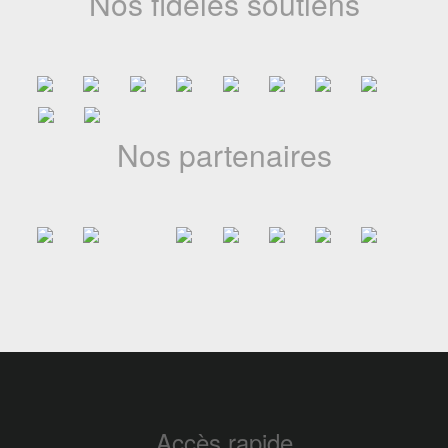
Nos fidèles soutiens
Ina & Didi décroche le 1er Prix ICC à la
Business Week
Nos partenaires
La série d’animation camerounaise Ina & Didi, produite par
Waanda Studio, a remporté le 1er Prix des Industries
Culturelles et Créatives (ICC) lors des séances de pitch
organisées par l’Union ...
23-06-2026
Accès rapide