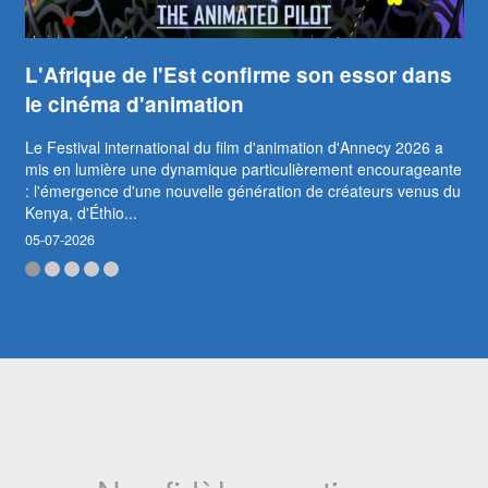
L'Afrique de l'Est confirme son essor dans
le cinéma d'animation
Le Festival international du film d'animation d'Annecy 2026 a
mis en lumière une dynamique particulièrement encourageante
: l'émergence d'une nouvelle génération de créateurs venus du
Kenya, d'Éthio...
05-07-2026