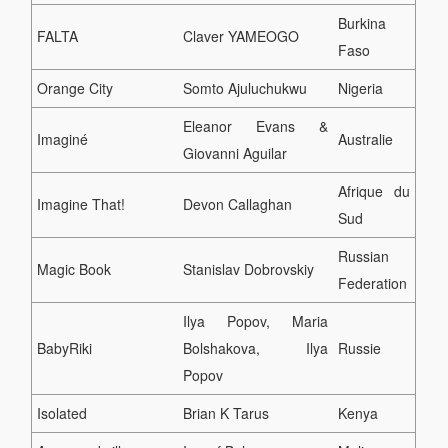
Burkina
FALTA
Claver YAMEOGO
Faso
Orange City
Somto Ajuluchukwu
Nigeria
Eleanor Evans &
Imaginé
Australie
Giovanni Aguilar
Afrique du
Imagine That!
Devon Callaghan
Sud
Russian
Magic Book
Stanislav Dobrovskiy
Federation
Ilya Popov, Maria
BabyRiki
Bolshakova, Ilya
Russie
Popov
Isolated
Brian K Tarus
Kenya