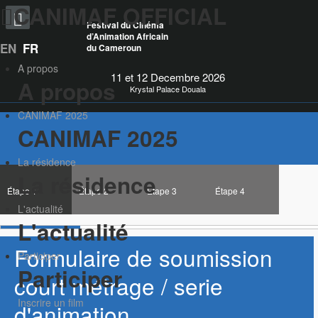
CANIMAF OFFICIAL
Festival du Cinéma
d’Animation Africain
EN
FR
du Cameroun
A propos
11 et 12 Decembre 2026
A propos
Krystal Palace Douala
CANIMAF 2025
CANIMAF 2025
La résidence
La résidence
Étape 1
Étape 2
Étape 3
Étape 4
L'actualité
L'actualité
Formulaire de soumission
Participer
Participer
court métrage / serie
Inscrire un film
d'animation