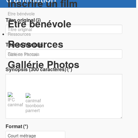
Inscrire un film
Etre bénévole
Titre original
(*)
Etre bénévole
Ressources
Ressources
Titre en francais
Gallérie Photos
Gallérie Photos
Synopsis (300 caractères)
(*)
Nos soutiens
Format
(*)