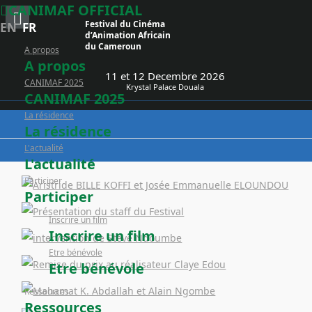
CANIMAF OFFICIAL
Festival du Cinéma
EN
FR
d’Animation Africain
du Cameroun
A propos
A propos
11 et 12 Decembre 2026
CANIMAF 2025
Krystal Palace Douala
CANIMAF 2025
La résidence
La résidence
L'actualité
L'actualité
Participer
Participer
Inscrire un film
Inscrire un film
Etre bénévole
Etre bénévole
Ressources
Ressources