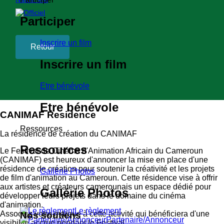
Participer
Inscrire un film
Retour
Inscrire un film
Etre bénévole
Etre bénévole
CANIMAF Residence
Ressources
La résidence de création du CANIMAF
Ressources
Le Festival de Cinéma d'Animation Africain du Cameroun
(CANIMAF) est heureux d'annoncer la mise en place d'une
résidence de création pour soutenir la créativité et les projets
Gallérie Photos
de film d'animation au Cameroun. Cette résidence vise à offrir
aux artistes et créateurs camerounais un espace dédié pour
Gallérie Photos
développer leurs projets dans le domaine du cinéma
d'animation.
Le règlement
Associez votre marque à cette activité qui bénéficiera d'une
Nos soutiens
Partenaire/Annonceur
visibilité accrue pendant le Festival