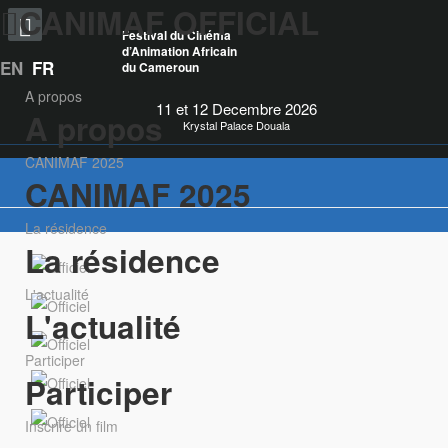
CANIMAF OFFICIAL
Festival du Cinéma
d’Animation Africain
EN
FR
du Cameroun
A propos
11 et 12 Decembre 2026
A propos
Krystal Palace Douala
CANIMAF 2025
CANIMAF 2025
La résidence
La résidence
L'actualité
L'actualité
Participer
Participer
Inscrire un film